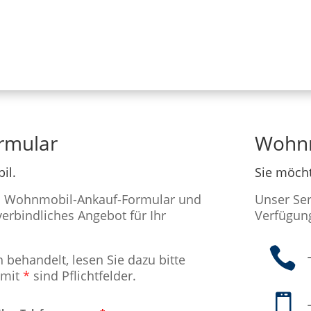
rmular
Wohnm
il.
Sie möcht
es Wohnmobil-Ankauf-Formular und
Unser Ser
erbindliches Angebot für Ihr
Verfügun

 behandelt, lesen Sie dazu bitte
r mit
*
sind Pflichtfelder.
