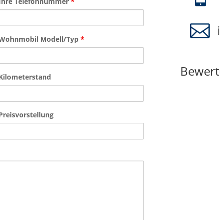
Ihre Telefonnummer
*

Wohnmobil Modell/Typ
*
Bewert
Kilometerstand
Preisvorstellung