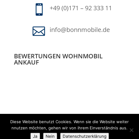

+49 (0)171 – 92 333 11

info@bonnmobile.de
BEWERTUNGEN WOHNMOBIL
ANKAUF
Diese Website benutzt Cookies. Wenn sie die Website weiter
nnutzen möchten, gehen wir von ihrem Einverständnis aus.
Designed by
Elegant Themes
| Powered by
Ja
Nein
Datenschutzerklärung
WordPress